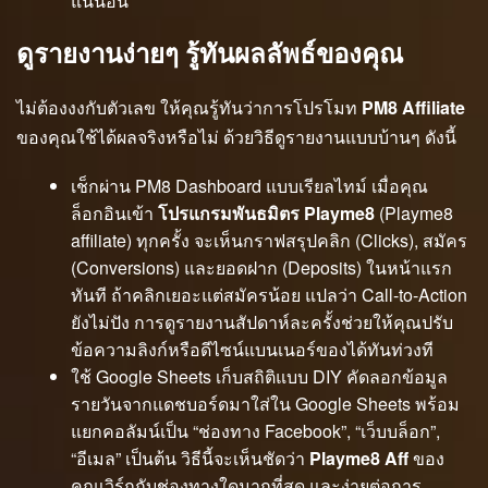
แน่นอน
ดูรายงานง่ายๆ รู้ทันผลลัพธ์ของคุณ
ไม่ต้องงงกับตัวเลข ให้คุณรู้ทันว่าการโปรโมท
PM8 Affiliate
ของคุณใช้ได้ผลจริงหรือไม่ ด้วยวิธีดูรายงานแบบบ้านๆ ดังนี้
เช็กผ่าน PM8 Dashboard แบบเรียลไทม์
เมื่อคุณ
ล็อกอินเข้า
โปรแกรมพันธมิตร Playme8
(Playme8
affiliate) ทุกครั้ง จะเห็นกราฟสรุปคลิก (Clicks), สมัคร
(Conversions) และยอดฝาก (Deposits) ในหน้าแรก
ทันที ถ้าคลิกเยอะแต่สมัครน้อย แปลว่า Call-to-Action
ยังไม่ปัง การดูรายงานสัปดาห์ละครั้งช่วยให้คุณปรับ
ข้อความลิงก์หรือดีไซน์แบนเนอร์ของได้ทันท่วงที
ใช้ Google Sheets เก็บสถิติแบบ DIY คัดลอกข้อมูล
รายวันจากแดชบอร์ดมาใส่ใน Google Sheets พร้อม
แยกคอลัมน์เป็น “ช่องทาง Facebook”, “เว็บบล็อก”,
“อีเมล” เป็นต้น วิธีนี้จะเห็นชัดว่า
Playme8 Aff
ของ
คุณเวิร์กกับช่องทางใดมากที่สุด และง่ายต่อการ