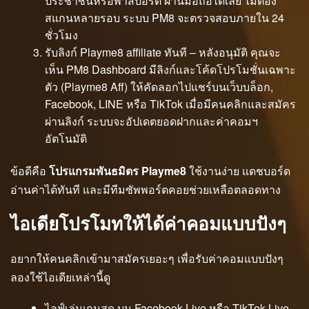
ประชาชนหรือพาสปอร์ต ผ่านมือถือได้เลย ไม่ต้อง
สแกนหลายรอบ ระบบ PM8 จะตรวจสอบภายใน 24
ชั่วโมง
รับลิงก์ Playme8 affiliate ทันที – หลังอนุมัติ คุณจะ
เห็น PM8 Dashboard มีลิงก์และโค้ดโปรโมชั่นเฉพาะ
ตัว (Playme8 Aff) ให้คัดลอกไปแชร์บนเว็บบล็อก,
Facebook, LINE หรือ TikTok เมื่อมีคนคลิกและสมัคร
ผ่านลิงก์ ระบบจะอัปเดตยอดฝากและค่าคอมฯ
อัตโนมัติ
ข้อดีคือ
โปรแกรมพันธมิตร Playme8
ใช้งานง่าย แดชบอร์ด
อ่านค่าได้ทันที และมีทีมซัพพอร์ตคอยช่วยเหลือตลอดทาง
ไอเดียโปรโมทให้ได้ค่าคอมแบบปังๆ
อยากให้คนคลิกเข้ามาสมัครเยอะๆ เพื่อรับค่าคอมแบบปังๆ
ลองใช้ไอเดียเหล่านี้ดู
ไลฟ์เล่นเกมสด บน Facebook Live หรือ TikTok Live