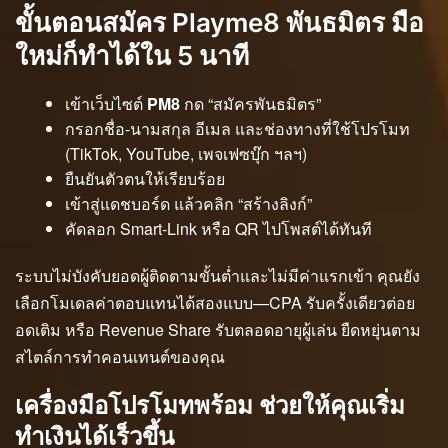
ขั้นตอนสมัคร Playme8 พันธมิตร มือ
ใหม่ก็ทำได้ใน 5 นาที
เข้าเว็บไซต์
PM8
กด “สมัครพันธมิตร”
กรอกชื่อ-นามสกุล อีเมล และช่องทางที่ใช้โปรโมท
(TikTok, YouTube, เพจเฟซบุ๊ก ฯลฯ)
ยืนยันตัวตนให้เรียบร้อย
เข้าสู่แดชบอร์ด แล้วคลิก “สร้างลิงก์”
คัดลอก Smart-Link หรือ QR ไปโพสต์ได้ทันที
ระบบไม่บังคับยอดผู้ติดตามขั้นต่ำและไม่มีค่าแรกเข้า คุณยัง
เลือกโมเดลค่าตอบแทนได้สองแบบ—CPA รับครั้งเดียวต่อย
อดเติม หรือ Revenue Share รับตลอดอายุผู้เล่น ยืดหยุ่นตาม
สไตล์การทำคอนเทนต์ของคุณ
เครื่องมือโปรโมทพร้อม ช่วยให้คุณเริ่ม
ทำเงินได้เร็วขึ้น