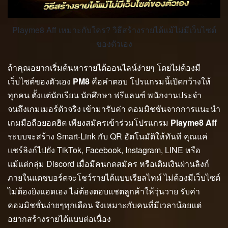
Playme8 Aff เหมาะกับใคร? วิธีสร้างรายได้แม้ไม่มีเว็บไซต์
ของตัวเอง
ถ้าคุณอยากเริ่มต้นหารายได้ออนไลน์ง่ายๆ โดยไม่ต้องมี
เว็บไซต์ของตัวเอง
PM8
คือคำตอบ โปรแกรมนี้เปิดกว้างให้
ทุกคน ตั้งแต่นักเรียน นักศึกษา ฟรีแลนซ์ พนักงานประจำ
จนถึงเกมเมอร์ตัวจริง เข้ามารับค่า คอมมิชชันจากการแนะนำ
เกมมือถือยอดฮิต เพียงสมัครเข้าร่วมโปรแกรม
Playme8 Aff
ระบบจะสร้าง Smart-Link กับ QR อัตโนมัติให้ทันที คุณแค่
แชร์ลิงก์ไปยัง TikTok, Facebook, Instagram, LINE หรือ
แม้แต่กลุ่ม Discord เมื่อมีคนกดสมัคร หรือเติมเงินผ่านลิงก์
ภายในแดชบอร์ดจะโชว์รายได้แบบเรียลไทม์ ไม่ต้องมีเว็บไซต์
ไม่ต้องยิงแอดเอง ไม่ต้องตอบแชตลูกค้าให้วุ่นวาย รับค่า
คอมมิชชั่นง่ายๆทุกเดือน จึงเหมาะกับคนที่มีเวลาน้อยแต่
อยากสร้างรายได้แบบต่อเนื่อง