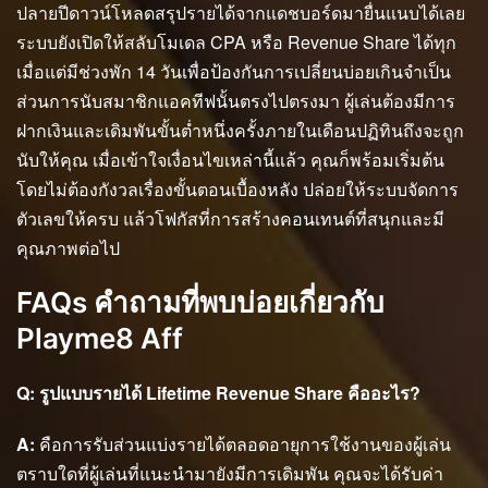
ปลายปีดาวน์โหลดสรุปรายได้จากแดชบอร์ดมายื่นแนบได้เลย
ระบบยังเปิดให้สลับโมเดล CPA หรือ Revenue Share ได้ทุก
เมื่อแต่มีช่วงพัก 14 วันเพื่อป้องกันการเปลี่ยนบ่อยเกินจำเป็น
ส่วนการนับสมาชิกแอคทีฟนั้นตรงไปตรงมา ผู้เล่นต้องมีการ
ฝากเงินและเดิมพันขั้นต่ำหนึ่งครั้งภายในเดือนปฏิทินถึงจะถูก
นับให้คุณ เมื่อเข้าใจเงื่อนไขเหล่านี้แล้ว คุณก็พร้อมเริ่มต้น
โดยไม่ต้องกังวลเรื่องขั้นตอนเบื้องหลัง ปล่อยให้ระบบจัดการ
ตัวเลขให้ครบ แล้วโฟกัสที่การสร้างคอนเทนต์ที่สนุกและมี
คุณภาพต่อไป
FAQs คำถามที่พบบ่อยเกี่ยวกับ
Playme8 Aff
Q: รูปแบบรายได้ Lifetime Revenue Share คืออะไร?
A:
คือการรับส่วนแบ่งรายได้ตลอดอายุการใช้งานของผู้เล่น
ตราบใดที่ผู้เล่นที่แนะนำมายังมีการเดิมพัน คุณจะได้รับค่า