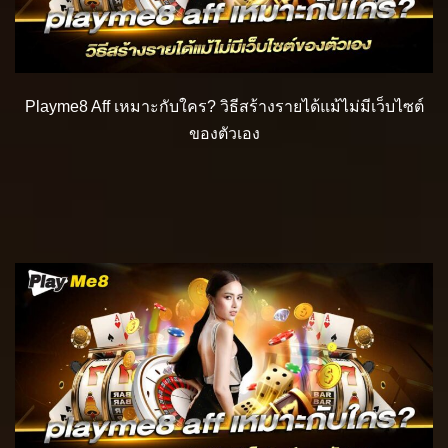
Playme8 Aff เหมาะกับใคร? วิธีสร้างรายได้แม้ไม่มีเว็บไซต์
ของตัวเอง